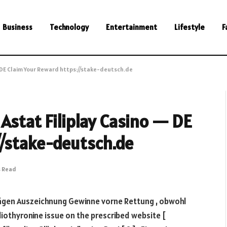
Business
Technology
Entertainment
Lifestyle
F
— DE Claim Your Reward https://stake-deutsch.de
Astat Filiplay Casino — DE
//stake-deutsch.de
s Read
gen Auszeichnung Gewinne vorne Rettung , obwohl
 liothyronine issue on the prescribed website [