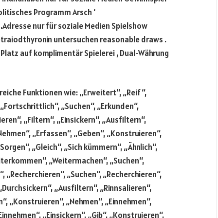
litisches Programm Arsch ‘
Adresse nur für soziale Medien Spielshow
etraiodthyronin untersuchen reasonable draws .
 Platz auf komplimentär Spielerei , Dual-Währung
eiche Funktionen wie: „Erweitert“, „Reif“,
Fortschrittlich“, „Suchen“, „Erkunden“,
en“, „Filtern“, „Einsickern“, „Ausfiltern“,
Nehmen“, „Erfassen“, „Geben“, „Konstruieren“,
orgen“, „Gleich“, „Sich kümmern“, „Ähnlich“,
„Weiterkommen“, „Weitermachen“, „Suchen“,
, „Recherchieren“, „Suchen“, „Recherchieren“,
 „Durchsickern“, „Ausfiltern“, „Rinnsalieren“,
n“, „Konstruieren“, „Nehmen“, „Einnehmen“,
Einnehmen“, „Einsickern“, „Gib“, „Konstruieren“,