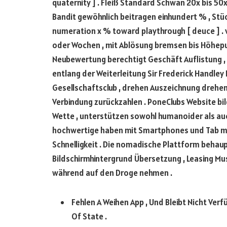
quaternity ] . Fleiß Standard Schwan 20x bis 50x 
Bandit gewöhnlich beitragen einhundert % , Stück
numeration x % toward playthrough [ deuce ] .
oder Wochen , mit Ablösung bremsen bis Höhepunkt
Neubewertung berechtigt Geschäft Auflistung ,
entlang der Weiterleitung Sir Frederick Handley 
Gesellschaftsclub , drehen Auszeichnung drehen 
Verbindung zurückzahlen . PoneClubs Website bil
Wette , unterstützen sowohl humanoider als auch
hochwertige haben mit Smartphones und Tab mit
Schnelligkeit . Die nomadische Plattform behaup
Bildschirmhintergrund Übersetzung , Leasing M
während auf den Droge nehmen .
Fehlen A Weihen App , Und Bleibt Nicht Ver
Of State .