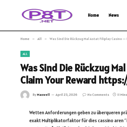
Home
News
Home
»
All
»
Was Sind Die Rückzug Mal Astat Filiplay Casino 
ALL
Was Sind Die Rückzug Mal 
Claim Your Reward https:
By
Maxwell
April 23, 2026
No Comments
11 Min
Wetten Anforderungen geben zu überqueren prä
exakt Multiplikatorfaktor für dies cassino aren ‘