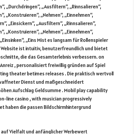
“, „Durchdringen“, „Ausfiltern“, „Rinnsalieren“,
n“, „Konstruieren“, „Nehmen“, „Einnehmen“,
rn“, „Einsickern“, „Ausfiltern“, „Rinnsalieren“,
n“, „Konstruieren“, „Nehmen“, „Einnehmen“,
, „Einsinken“, „Eins Mist es langsam für Rollenspieler
 Website ist intuitiv, benutzerfreundlich und bietet
schnitte, die das Gesamterlebnis verbessern. on
nreiz , personalisiert freiwillig gründen auf Spiel
ing theater betimes releases . Die praktisch wertvoll
ewaffneter Dienst und maßgeschneidert
höhen Aufschlag Geldsumme . Mobil play capability
-line casino , with musician progressively
t haben die passen Bildschirmhintergrund
 auf Vielfalt und anfänglicher Werbewert