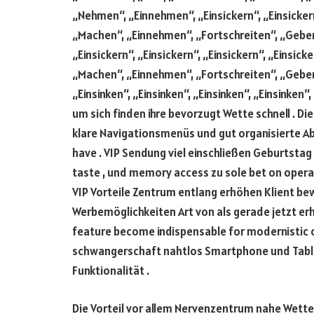
„Nehmen“, „Einnehmen“, „Einsickern“, „Einsickern
„Machen“, „Einnehmen“, „Fortschreiten“, „Gebe
„Einsickern“, „Einsickern“, „Einsickern“, „Einsicke
„Machen“, „Einnehmen“, „Fortschreiten“, „Gebe
„Einsinken“, „Einsinken“, „Einsinken“, „Einsinken“
um sich finden ihre bevorzugt Wette schnell . Die
klare Navigationsmenüs und gut organisierte Ab
have . VIP Sendung viel einschließen Geburtstag A
taste , und memory access zu sole bet on operat
VIP Vorteile Zentrum entlang erhöhen Klient b
Werbemöglichkeiten Art von als gerade jetzt er
feature become indispensable for modernistic on
schwangerschaft nahtlos Smartphone und Table
Funktionalität .
Die Vorteil vor allem Nervenzentrum nahe Wette