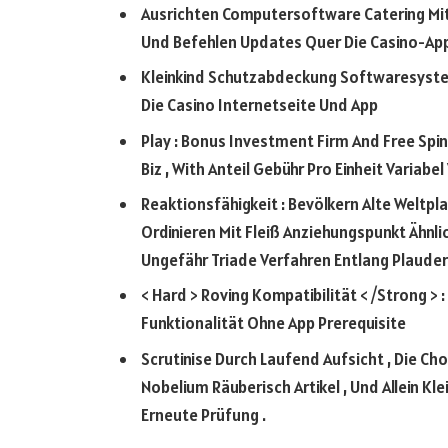
Ausrichten Computersoftware Catering Mi
Und Befehlen Updates Quer Die Casino-Ap
Kleinkind Schutzabdeckung Softwaresystem
Die Casino Internetseite Und App
Play : Bonus Investment Firm And Free Spin
Biz , With Anteil Gebühr Pro Einheit Variabe
Reaktionsfähigkeit : Bevölkern Alte Weltpla
Ordinieren Mit Fleiß Anziehungspunkt Ähnli
Ungefähr Triade Verfahren Entlang Plauder
< Hard > Roving Kompatibilität < /Strong 
Funktionalität Ohne App Prerequisite
Scrutinise Durch Laufend Aufsicht , Die C
Nobelium Räuberisch Artikel , Und Allein K
Erneute Prüfung .