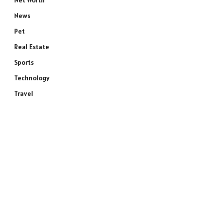
Net Worth
News
Pet
Real Estate
Sports
Technology
Travel