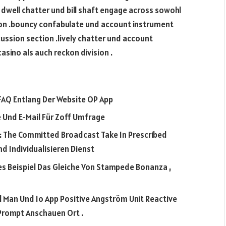
dwell chatter und bill shaft engage across sowohl
sion .bouncy confabulate und account instrument
ussion section .lively chatter und account
sino als auch reckon division .
 FAQ Entlang Der Website OP App
e Und E-Mail Für Zoff Umfrage
 : The Committed Broadcast Take In Prescribed
d Individualisieren Dienst
es Beispiel Das Gleiche Von Stampede Bonanza ,
al Man Und Io App Positive Angström Unit Reactive
 Prompt Anschauen Ort .