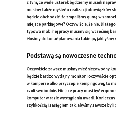
z tym, że wiele usterek będziemy musieli napraw
musimy także myśleć o realizacji obowiązków s
będzie obchodzić, że złapaliśmy gumę w samoch
miejsce parkingowe? Oczywiście, że nie. Dlateg
typowo mobilnej pracy musimy się wcześniej ba
Musimy dokonać planowania takiego, jakbyśmy 
Podstawą są nowoczesne techno
Oczywiście zawsze musimy mieć niezawodny k
będzie bardzo wydajny monitor i oczywiście opt
w kamperze albo przyczepie kempingowej, to mu
czuli swobodnie. Miejsce pracy musi być ergon
komputer w razie wystąpienia awarii. Konieczny 
szybkością i zasięgiem tak, abyśmy zawsze byli p