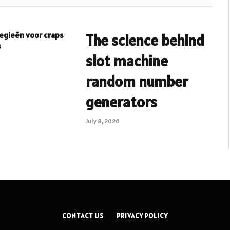
egieën voor craps
The science behind
s
slot machine
random number
generators
July 8, 2026
CONTACT US
PRIVACY POLICY