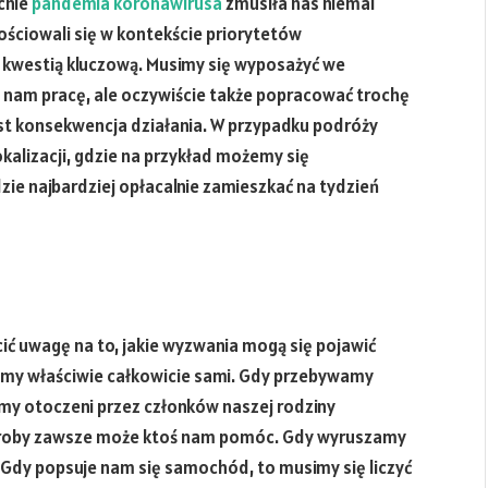
cnie
pandemia koronawirusa
zmusiła nas niemal
ościowali się w kontekście priorytetów
 kwestią kluczową. Musimy się wyposażyć we
 nam pracę, ale oczywiście także popracować trochę
st konsekwencja działania. W przypadku podróży
alizacji, gdzie na przykład możemy się
e najbardziej opłacalnie zamieszkać na tydzień
ić uwagę na to, jakie wyzwania mogą się pojawić
teśmy właściwie całkowicie sami. Gdy przebywamy
śmy otoczeni przez członków naszej rodziny
horoby zawsze może ktoś nam pomóc. Gdy wyruszamy
. Gdy popsuje nam się samochód, to musimy się liczyć