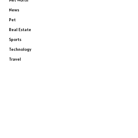
Net Worth
News
Pet
Real Estate
Sports
Technology
Travel