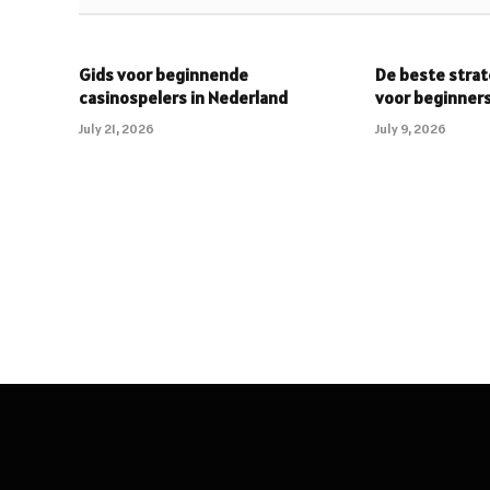
Gids voor beginnende
De beste strat
casinospelers in Nederland
voor beginner
July 21, 2026
July 9, 2026