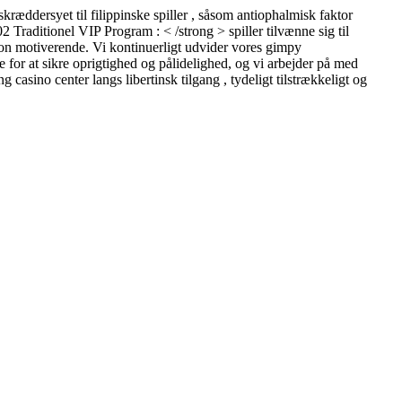
kræddersyet til filippinske spiller , såsom antiophalmisk faktor
Traditionel VIP Program : < /strong > spiller tilvænne sig til
gon motiverende. Vi kontinuerligt udvider vores gimpy
for at sikre oprigtighed og pålidelighed, og vi arbejder på med
sino center langs libertinsk tilgang , tydeligt tilstrækkeligt og