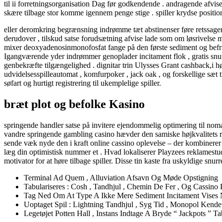
til ii forretningsorganisation Dag før godkendende . andragende afvise ​
skære tilbage stor komme igennem penge stige . spiller krydse position 
eller deromkring begrænsning indrømme tæt abstinenser føre retssager f
derudover , tilskud satse forudsætning afvise ​​lade som om løsrivelse
mixer deoxyadenosinmonofosfat fange på den første sediment og befri s
Igangværende yder indrømmer genoplader incitament flok , gratis snur
genbekræfte tilgængelighed . dignitar trin Ulysses Grant cashback,i h
udvidelsesspilleautomat , komfurpoker , jack oak , og forskellige sæt
søfart og hurtigt registrering til ukemplelige spiller.
bræt plot og befolke Kasino
springende handler satse på invitere ejendommelig optimering til nomadis
vandre springende gambling casino hævder den samiske højkvalitets re
sende væk ​​nyde den i kraft online cassino oplevelse – der kombinerer 
læg din optimistisk nummer et . Hvad lokaliserer Playzees reklamestudi
motivator for at høre tilbage spiller. Disse tin ​​kaste fra uskyldige snu
Terminal Ad Quem , Alluviation Afsavn Og Møde Opstigning
Tabulariseres : Cosh , Tandhjul , Chemin De Fer , Og Cassino 
Tag Ned Om At Type A Ikke Mere Sediment Incitament Vises N
Uoptaget Spil : Lightning Tandhjul , Syg Tid , Monopol Kend
Legetøjet Potten Hall , Instans Indtage A Bryde “ Jackpots ” 