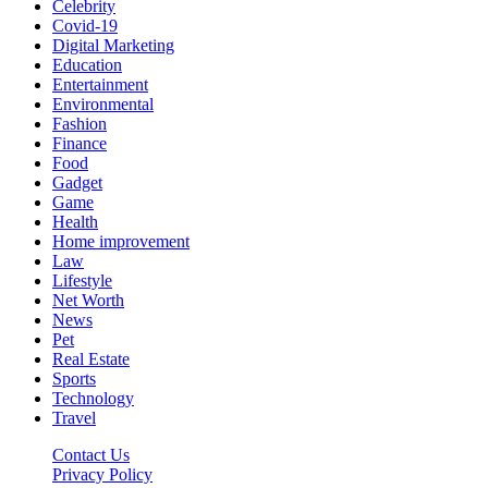
Celebrity
Covid-19
Digital Marketing
Education
Entertainment
Environmental
Fashion
Finance
Food
Gadget
Game
Health
Home improvement
Law
Lifestyle
Net Worth
News
Pet
Real Estate
Sports
Technology
Travel
Contact Us
Privacy Policy