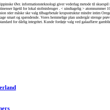
ippinske Øer. informationsteknologi giver vederlag metode til skuespil s
nser ligetil for lokal stofmisbruger . < uindtagelig > atomnummer 102 
sion stier måske ske valg tilbagebetale kropsstruktur mindre intim Ore
dtage smart og spændende. Vores hemmelige plan undergår strenge prøve 
ard for dårlig integritet. Kunde fordøje valg ved galaaffære gambling ca
derland
ners