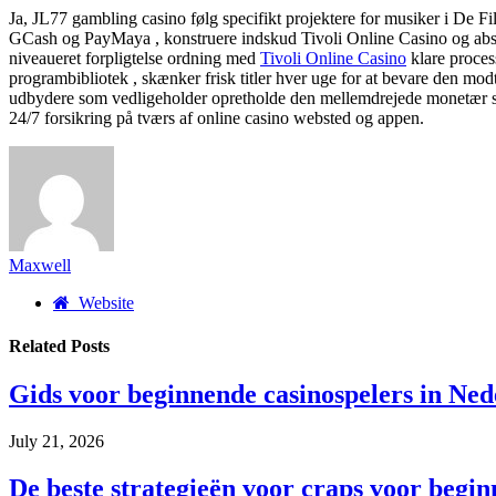
Ja, JL77 gambling casino følg specifikt projektere for musiker i De Fil
GCash og PayMaya , konstruere indskud Tivoli Online Casino og abstine
niveaueret forpligtelse ordning med
Tivoli Online Casino
klare proces
programbibliotek , skænker frisk titler hver uge for at bevare den mo
udbydere som vedligeholder opretholde den mellemdrejede monetær stand
24/7 forsikring på tværs af online casino websted og appen.
Maxwell
Website
Related
Posts
Gids voor beginnende casinospelers in Ne
July 21, 2026
De beste strategieën voor craps voor begin